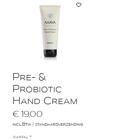
Pre- &
Probiotic
Hand Cream
Prijs
€ 19,00
incl.Btw
|
standaardverzending
Aantal
*