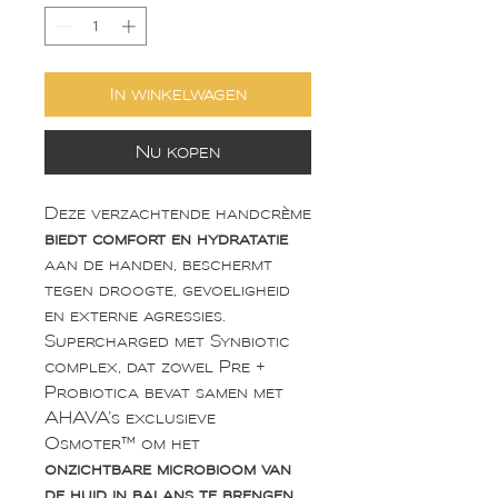
In winkelwagen
Nu kopen
Deze verzachtende handcrème
biedt comfort en hydratatie
aan de handen, beschermt
tegen droogte, gevoeligheid
en externe agressies.
Supercharged met Synbiotic
complex, dat zowel Pre +
Probiotica bevat samen met
AHAVA’s exclusieve
Osmoter™ om het
onzichtbare microbioom van
de huid in balans te brengen