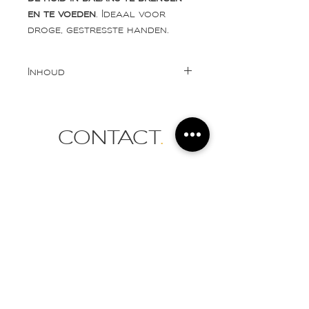
en te voeden
. Ideaal voor
droge, gestresste handen.
Inhoud
100ml
CONTACT
.
info@esthetiek-sarah.be
Tel:
0472 83 53 21
Vlaanderenstraat 12
9300 Aalst