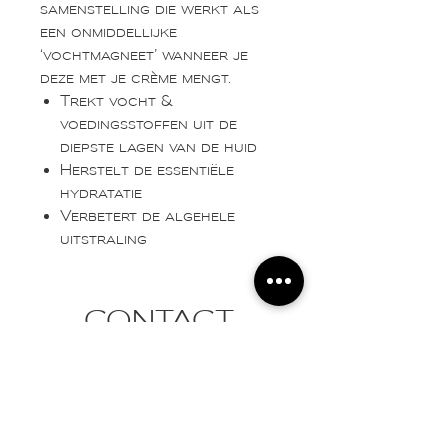
samenstelling die werkt als
een onmiddellijke
‘vochtmagneet’ wanneer je
deze met je crème mengt.
Trekt vocht &
voedingsstoffen uit de
diepste lagen van de huid
Herstelt de essentiële
hydratatie
Verbetert de algehele
uitstraling
CONTACT
.
info@esthetiek-sarah.be
Tel:
0472 83 53 21