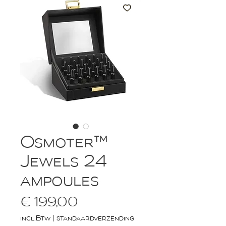
Osmoter™
Jewels 24
ampoules
Prijs
€ 199,00
incl.Btw
|
standaardverzending