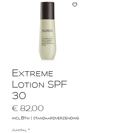
Extreme
Lotion SPF
30
Prijs
€ 82,00
incl.Btw
|
standaardverzending
Aantal
*