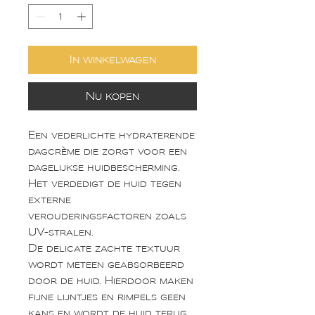
In winkelwagen
Nu kopen
Een vederlichte hydraterende
dagcrème die zorgt voor een
dagelijkse huidbescherming.
Het verdedigt de huid tegen
externe
verouderingsfactoren zoals
UV-stralen.
De delicate zachte textuur
wordt meteen geabsorbeerd
door de huid. Hierdoor maken
fijne lijntjes en rimpels geen
kans en wordt de huid terug