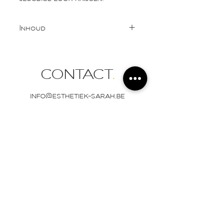
Inhoud
15ml
CONTACT
.
info@esthetiek-sarah.be
Tel:
0472 83 53 21
Vlaanderenstraat 12
9300 Aalst