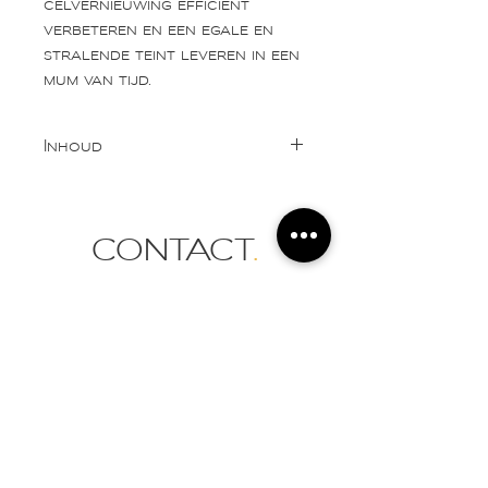
celvernieuwing efficiënt
verbeteren en een egale en
stralende teint leveren in een
mum van tijd.
Inhoud
100ml
CONTACT
.
info@esthetiek-sarah.be
Tel:
0472 83 53 21
Vlaanderenstraat 12
9300 Aalst