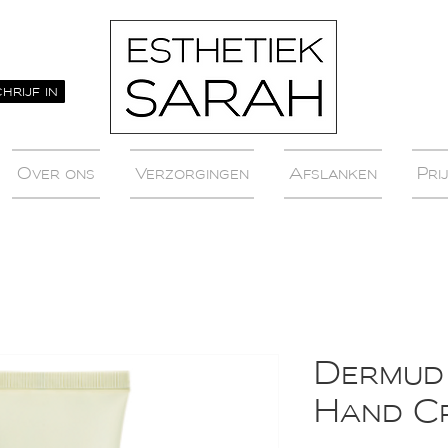
hrijf in
Over ons
Verzorgingen
Afslanken
Prij
Dermud 
Hand C