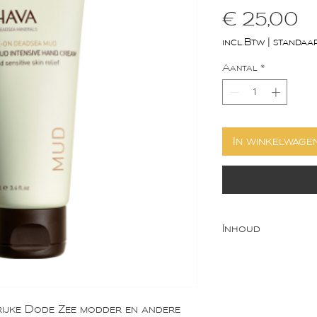
Pr
€ 25,00
incl.Btw
|
standaa
Aantal
*
In winkelwage
Inhoud
100ml
ijke Dode Zee modder en andere