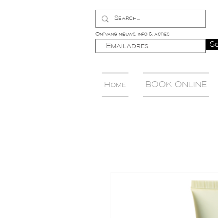
Ontvang nieuws, info & acties
Sc
Home
BOOK ONLINE